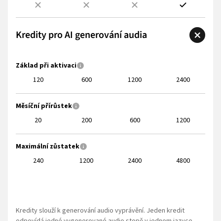
Kredity pro AI generování audia
Základ při aktivaci
120
600
1200
2400
Měsíční přírůstek
20
200
600
1200
Maximální zůstatek
240
1200
2400
4800
Kredity slouží k generování audio vyprávění. Jeden kredit
odpovídá jedné vygenerované audio stopě v jednom jazyce.