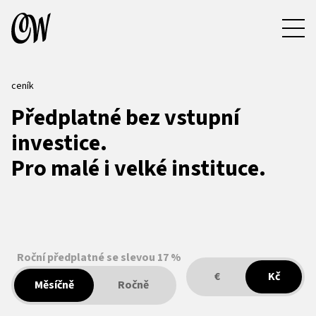
ceník
Předplatné bez vstupní
investice.
Pro malé i velké instituce.
Roční předplatné se slevou 17 %
€
Kč
Měsíčně
Ročně