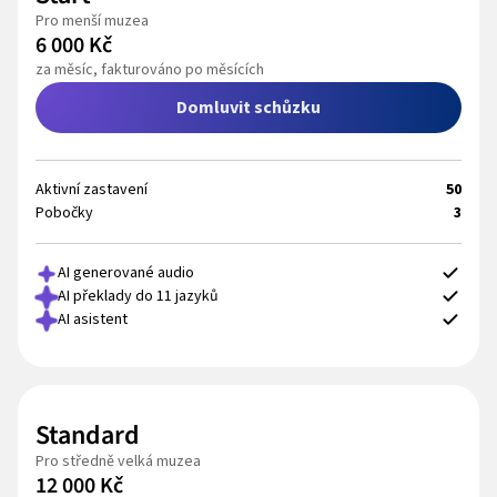
Pro menší muzea
6 000 Kč
za měsíc, fakturováno po měsících
Domluvit schůzku
Aktivní zastavení
50
Pobočky
3
AI generované audio
AI překlady do 11 jazyků
AI asistent
Standard
Pro středně velká muzea
12 000 Kč