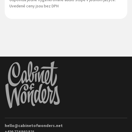
Uvedené ceny jsou bez DPH
hello@cabinetofwonders.net
+420 774 502 521