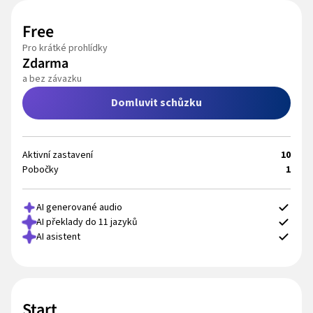
Free
Pro krátké prohlídky
Zdarma
a bez závazku
Domluvit schůzku
Aktivní zastavení
10
Pobočky
1
AI generované audio
AI překlady do 11 jazyků
AI asistent
Start